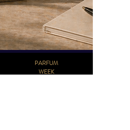
PARFUM
WEEK
Discover new brands and build
meaningful business
relationships
NAVIGATION
HOME
ABOUT