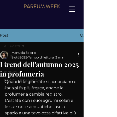
PARFUM
WEEK
Post
All Posts
Manuela Solerio
All Posts
9 ott 2025
Tempo di lettura: 3 min
I trend dell'autunno 2025
FIERE
in profumeria
EVENTI
PROFUMI DI NICCHIA
Quando le giornate si accorciano e 
l'aria si fa più fresca, anche la 
STORIA E CURIOSITA'
profumeria cambia registro. 
L'estate con i suoi agrumi solari e 
le sue note acquatiche lascia 
spazio a una tavolozza olfattiva più 