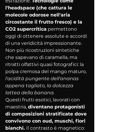
estrazione. 
Tecnologie come 
l'headspace (che cattura le 
molecole odorose nell'aria 
circostante il frutto fresco) e la 
CO2 supercritica
 permettono 
oggi di ottenere assolute e accordi 
di una veridicità impressionante. 
Non più ricostruzioni sintetiche 
che sapevano di caramella, ma 
ritratti olfattivi quasi fotografici: la 
polpa cremosa del mango maturo, 
l'acidità pungente dell'ananas 
appena tagliato, la dolcezza 
lattea della banana.
Questi frutti esotici, lavorati con 
maestria, 
diventano protagonisti 
di composizioni stratificate dove 
convivono con oud, muschi, fiori 
bianchi. 
Il contrasto è magnetico: 