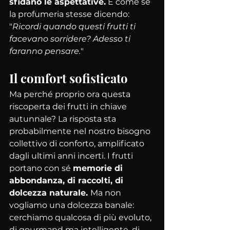
sfidano le aspettative.
 È come se 
la profumeria stesse dicendo: 
"
Ricordi quando questi frutti ti 
facevano sorridere? Adesso ti 
faranno pensare.
"
Il comfort sofisticato
Ma perché proprio ora questa 
riscoperta dei frutti in chiave 
autunnale? La risposta sta 
probabilmente nel nostro bisogno 
collettivo di conforto, amplificato 
dagli ultimi anni incerti. I frutti 
portano con sé 
memorie di 
abbondanza, di raccolti, di 
dolcezza naturale. 
Ma non 
vogliamo una dolcezza banale: 
cerchiamo qualcosa di più evoluto, 
di gourmand ma intelligente, di 